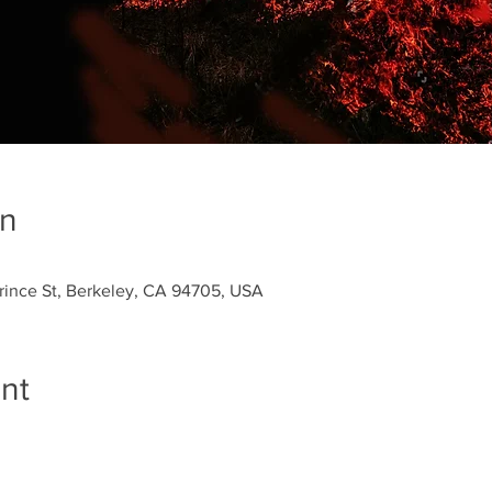
on
 St, Berkeley, CA 94705, USA
nt