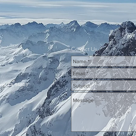
Contact Us
ond, CA 94803