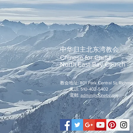
中华归主北东湾教会
Chinese for Christ
North East-Bay Church
教会地址: 801 Park Central St, Richm
電話: 510-402-5402
電郵:
admin@cfcnebc.org