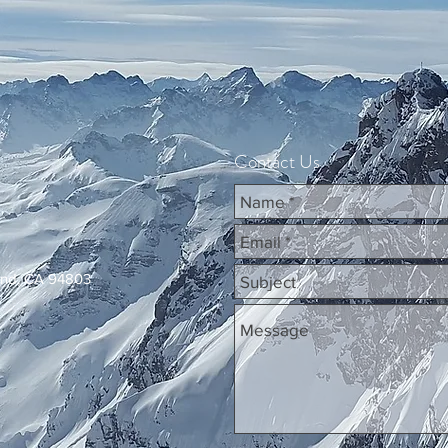
Contact Us
ond, CA 94803