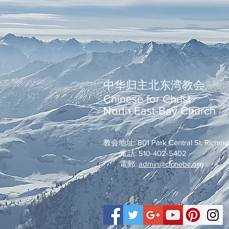
中华归主北东湾教会
Chinese for Christ
North East-Bay Church
教会地址: 801 Park Central St, Richm
電話: 510-402-5402
電郵:
admin@cfcnebc.org