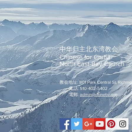
中华归主北东湾教会
Chinese for Christ
North East-Bay Church
教会地址: 801 Park Central St, Richm
電話: 510-402-5402
電郵:
admin@cfcnebc.org