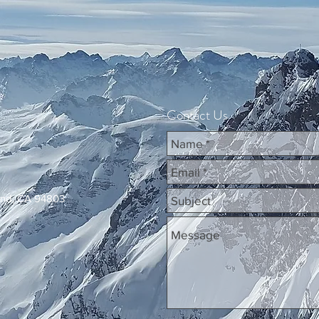
Contact Us
ond, CA 94803