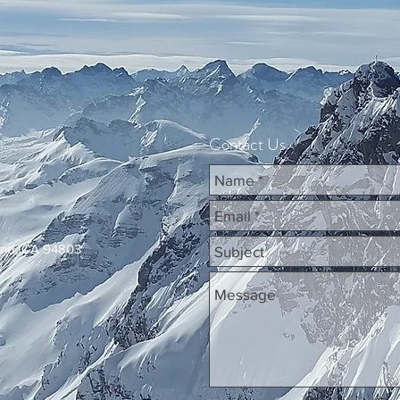
Contact Us
ond, CA 94803