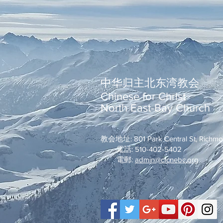
中华归主北东湾教会
Chinese for Christ
North East-Bay Church
教会地址: 801 Park Central St, Richm
電話: 510-402-5402
電郵:
admin@cfcnebc.org