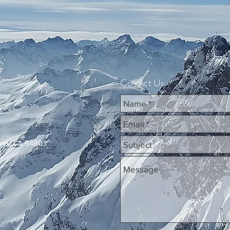
Contact Us
ond, CA 94803