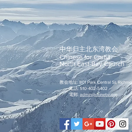
中华归主北东湾教会
Chinese for Christ
North East-Bay Church
教会地址: 801 Park Central St, Richm
電話: 510-402-5402
電郵:
admin@cfcnebc.org