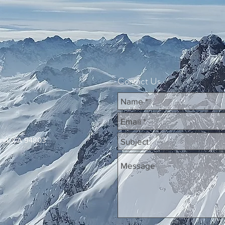
Contact Us
ond, CA 94803